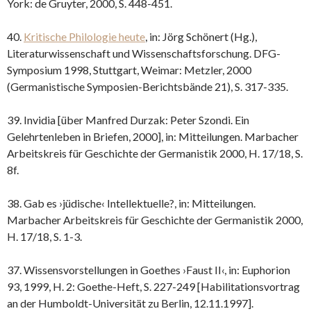
York: de Gruyter, 2000, S. 448-451.
40.
Kritische Philologie heute
, in: Jörg Schönert (Hg.),
Literaturwissenschaft und Wissenschaftsforschung. DFG-
Symposium 1998, Stuttgart, Weimar: Metzler, 2000
(Germanistische Symposien-Berichtsbände 21), S. 317-335.
39. Invidia [über Manfred Durzak: Peter Szondi. Ein
Gelehrtenleben in Briefen, 2000], in: Mitteilungen. Marbacher
Arbeitskreis für Geschichte der Germanistik 2000, H. 17/18, S.
8f.
38. Gab es ›jüdische‹ Intellektuelle?, in: Mitteilungen.
Marbacher Arbeitskreis für Geschichte der Germanistik 2000,
H. 17/18, S. 1-3.
37. Wissensvorstellungen in Goethes ›Faust II‹, in: Euphorion
93, 1999, H. 2: Goethe-Heft, S. 227-249 [Habilitationsvortrag
an der Humboldt-Universität zu Berlin, 12.11.1997].