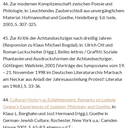
46. Zur modernen Komplizenschaft zwischen Poesie und
Philologie, in: Leuchtendes Zauberschloß aus unvergänglichem
Material. Hofmannsthal und Goethe, Heidelberg: Ed. Isele,
2001, S. 307-325.
45. Zur Kritik der Achtundsechziger nach dreißig Jahren
(Responsion zu Klaus Michael Bogdal), in: Ulrich Ott und
Roman Luckscheiter (Hgg.), Belles lettres / Graffiti. Soziale
Phantasien und Ausdrucksformen der Achtundsechziger,
Göttingen: Wallstein, 2001 (Vorträge des Symposiums vom 19.
– 21. November 1998 im Deutschen Literaturarchiv Marbach
am Neckar aus Anlaß der Jahresausstellung Protest! Literatur
um 1968.), S. 33-36.
44.
Cultural History as Enlightenment. Remarks on Ludwig
Geiger’s Experiences of Judaism, Philology, and Goethe
, in:
Klaus L. Berghahn und Jost Hermand (Hgg.), Goethe in
German-Jewish Culture, Rochester, New York u.a.: Camden
House 2001, S. 65-83; ebenso u.d.T.: