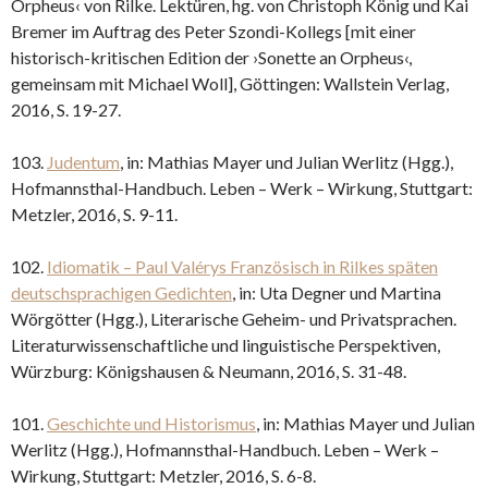
Orpheus‹ von Rilke. Lektüren, hg. von Christoph König und Kai
Bremer im Auftrag des Peter Szondi-Kollegs [mit einer
historisch-kritischen Edition der ›Sonette an Orpheus‹,
gemeinsam mit Michael Woll], Göttingen: Wallstein Verlag,
2016, S. 19-27.
103.
Judentum
, in: Mathias Mayer und Julian Werlitz (Hgg.),
Hofmannsthal-Handbuch. Leben – Werk – Wirkung, Stuttgart:
Metzler, 2016, S. 9-11.
102.
Idiomatik – Paul Valérys Französisch in Rilkes späten
deutschsprachigen Gedichten
, in: Uta Degner und Martina
Wörgötter (Hgg.), Literarische Geheim- und Privatsprachen.
Literaturwissenschaftliche und linguistische Perspektiven,
Würzburg: Königshausen & Neumann, 2016, S. 31-48.
101.
Geschichte und Historismus
, in: Mathias Mayer und Julian
Werlitz (Hgg.), Hofmannsthal-Handbuch. Leben – Werk –
Wirkung, Stuttgart: Metzler, 2016, S. 6-8.