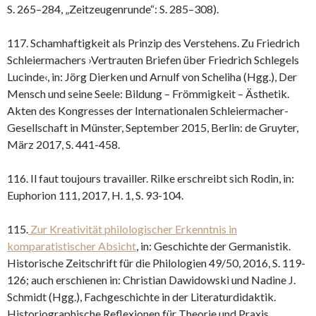
S. 265–284, „Zeitzeugenrunde“: S. 285–308).
117. Schamhaftigkeit als Prinzip des Verstehens. Zu Friedrich
Schleiermachers ›Vertrauten Briefen über Friedrich Schlegels
Lucinde‹, in: Jörg Dierken und Arnulf von Scheliha (Hgg.), Der
Mensch und seine Seele: Bildung – Frömmigkeit – Ästhetik.
Akten des Kongresses der Internationalen Schleiermacher-
Gesellschaft in Münster, September 2015, Berlin: de Gruyter,
März 2017, S. 441-458.
116. Il faut toujours travailler. Rilke erschreibt sich Rodin, in:
Euphorion 111, 2017, H. 1, S. 93-104.
115.
Zur Kreativität philologischer Erkenntnis in
komparatistischer Absicht
, in: Geschichte der Germanistik.
Historische Zeitschrift für die Philologien 49/50, 2016, S. 119-
126; auch erschienen in: Christian Dawidowski und Nadine J.
Schmidt (Hgg.), Fachgeschichte in der Literaturdidaktik.
Historiographische Reflexionen für Theorie und Praxis,