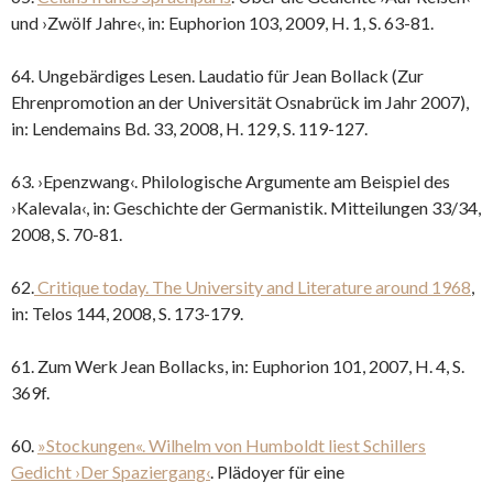
und ›Zwölf Jahre‹, in: Euphorion 103, 2009, H. 1, S. 63-81.
64. Ungebärdiges Lesen. Laudatio für Jean Bollack (Zur
Ehrenpromotion an der Universität Osnabrück im Jahr 2007),
in: Lendemains Bd. 33, 2008, H. 129, S. 119-127.
63. ›Epenzwang‹. Philologische Argumente am Beispiel des
›Kalevala‹, in: Geschichte der Germanistik. Mitteilungen 33/34,
2008, S. 70-81.
62.
Critique today. The University and Literature around 1968
,
in: Telos 144, 2008, S. 173-179.
61. Zum Werk Jean Bollacks, in: Euphorion 101, 2007, H. 4, S.
369f.
60.
»Stockungen«. Wilhelm von Humboldt liest Schillers
Gedicht ›Der Spaziergang‹
. Plädoyer für eine