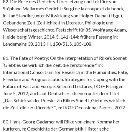
82. Die Rose des Gedichts. Übersetzung und Lektüre von
Stéphane Mallarmés Gedicht ›Surgi de la croupe et du bond‹,
in: Jan Standke, unter Mitwirkung von Holger Dainat (Hgg.),
Gebundene Zeit. Zeitlichkeit in Literatur, Philologie und
Wissenschaftsgeschichte. Festschrift für 85. Wolfgang Adam,
Heidelberg: Winter, 2014, S. 141-144; frühere Fassung in:
Lendemains 38, 2013, H. 150/51, S. 105-108.
81. The Fate of Poetry: On the interpretation of Rilke’s Sonnet
‘Giebt es sie wirklich die Zeit, die zerstörende?’, in:
International Consortium for Research in the Humanities. Fate,
Freedom and Prognostication. Strategies for Coping with the
Future of East and Europe. Selected Lectures, IKGF Erlangen,
June 5, 2012; auch auf Deutsch erschienen unter dem Titel
„Das Schicksal der Poesie: Zu Rilkes Sonett ‚Giebt es wirklich
die Zeit, die zerstörende?’“, in: IKGF Occasional Papers, 2012.
80. Hans-Georg Gadamer will Rilke von einem Komma her
kurieren, in: Geschichte der Germanistik. Historische