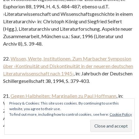
Euphorion 88, 1994, H. 4, S. 484-487; ebenso u.d.T.
›Literaturwissenschaft und Wissenschaftsgeschichte in einem
Literaturarchiv‹ in: Christoph König und Siegfried Seifert
(Hgg.), Literaturarchiv und Literaturforschung. Aspekte neuer
Zusammenarbeit, München u.a.: Saur, 1996 (Literatur und
Archiv 8), S. 39-48.
22.
Wissen, Werte, Institutionen. Zum Marbacher Symposion
über ›Kontinuität und Diskontinuität in der neueren deutschen
Literaturwissenschaft nach 1945‹
, in: Jahrbuch der Deutschen
Schillergesellschaft 38, 1994, S. 379-403.
21.
Gegen Halbheiten: Marginalien zu Paul Hoffmann
, in:
Walter Schmitz (Hg.), Modernisierung oder Überfremdung?
Privacy & Cookies: This site uses cookies. By continuing to use this
website, you agree to their use.
Zur Wirkung deutscher Exilanten in der Germanistik der
To find out more, including how to control cookies, see here:
Cookie Policy
Aufnahmeländer, Stuttgart und Weimar: Metzler, 1994, S. 42-
48.