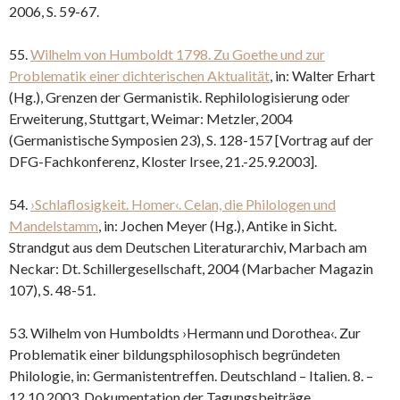
2006, S. 59-67.
55.
Wilhelm von Humboldt 1798. Zu Goethe und zur
Problematik einer dichterischen Aktualität
, in: Walter Erhart
(Hg.), Grenzen der Germanistik. Rephilologisierung oder
Erweiterung, Stuttgart, Weimar: Metzler, 2004
(Germanistische Symposien 23), S. 128-157 [Vortrag auf der
DFG-Fachkonferenz, Kloster Irsee, 21.-25.9.2003].
54.
›Schlaflosigkeit. Homer‹. Celan, die Philologen und
Mandelstamm
, in: Jochen Meyer (Hg.), Antike in Sicht.
Strandgut aus dem Deutschen Literaturarchiv, Marbach am
Neckar: Dt. Schillergesellschaft, 2004 (Marbacher Magazin
107), S. 48-51.
53. Wilhelm von Humboldts ›Hermann und Dorothea‹. Zur
Problematik einer bildungsphilosophisch begründeten
Philologie, in: Germanistentreffen. Deutschland – Italien. 8. –
12.10.2003. Dokumentation der Tagungsbeiträge,