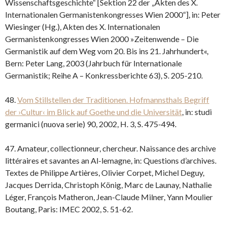
Wissenschaftsgeschichte“ [Sektion 22 der „Akten des X.
Internationalen Germanistenkongresses Wien 2000“], in: Peter
Wiesinger (Hg.), Akten des X. Internationalen
Germanistenkongresses Wien 2000 »Zeitenwende – Die
Germanistik auf dem Weg vom 20. Bis ins 21. Jahrhundert«,
Bern: Peter Lang, 2003 (Jahrbuch für Internationale
Germanistik; Reihe A – Konkressberichte 63), S. 205-210.
48.
Vom Stillstellen der Traditionen. Hofmannsthals Begriff
der ›Cultur‹ im Blick auf Goethe und die Universität
, in: studi
germanici (nuova serie) 90, 2002, H. 3, S. 475-494.
47. Amateur, collectionneur, chercheur. Naissance des archive
littéraires et savantes an Al-lemagne, in: Questions d’archives.
Textes de Philippe Artières, Olivier Corpet, Michel Deguy,
Jacques Derrida, Christoph König, Marc de Launay, Nathalie
Léger, François Matheron, Jean-Claude Milner, Yann Moulier
Boutang, Paris: IMEC 2002, S. 51-62.