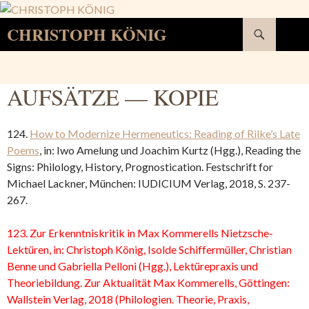
Suchen
CHRISTOPH KÖNIG
SPRINGE
ZUM
INHALT
AUFSÄTZE — KOPIE
124.
How to Modernize Hermeneutics: Reading of Rilke’s Late
Poems
, in: Iwo Amelung und Joachim Kurtz (Hgg.), Reading the
Signs: Philology, History, Prognostication. Festschrift for
Michael Lackner, München: IUDICIUM Verlag, 2018, S. 237-
267.
123. Zur Erkenntniskritik in Max Kommerells Nietzsche-
Lektüren, in: Christoph König, Isolde Schiffermüller, Christian
Benne und Gabriella Pelloni (Hgg.), Lektürepraxis und
Theoriebildung. Zur Aktualität Max Kommerells, Göttingen:
Wallstein Verlag, 2018 (Philologien. Theorie, Praxis,