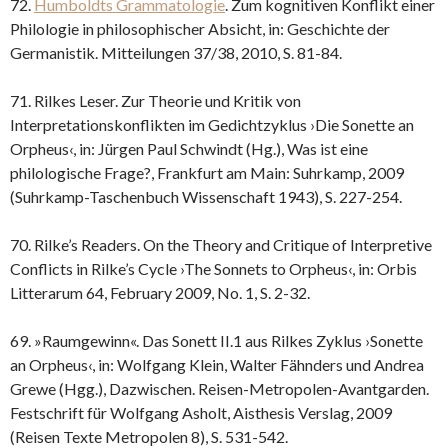
72.
Humboldts Grammatologie
. Zum kognitiven Konflikt einer
Philologie in philosophischer Absicht, in: Geschichte der
Germanistik. Mitteilungen 37/38, 2010, S. 81-84.
71. Rilkes Leser. Zur Theorie und Kritik von
Interpretationskonflikten im Gedichtzyklus ›Die Sonette an
Orpheus‹, in: Jürgen Paul Schwindt (Hg.), Was ist eine
philologische Frage?, Frankfurt am Main: Suhrkamp, 2009
(Suhrkamp-Taschenbuch Wissenschaft 1943), S. 227-254.
70. Rilke’s Readers. On the Theory and Critique of Interpretive
Conflicts in Rilke’s Cycle ›The Sonnets to Orpheus‹, in: Orbis
Litterarum 64, February 2009, No. 1, S. 2-32.
69. »Raumgewinn«. Das Sonett II.1 aus Rilkes Zyklus ›Sonette
an Orpheus‹, in: Wolfgang Klein, Walter Fähnders und Andrea
Grewe (Hgg.), Dazwischen. Reisen-Metropolen-Avantgarden.
Festschrift für Wolfgang Asholt, Aisthesis Verslag, 2009
(Reisen Texte Metropolen 8), S. 531-542.