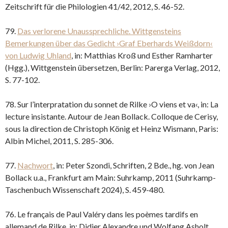
Zeitschrift für die Philologien 41/42, 2012, S. 46-52.
79.
Das verlorene Unaussprechliche. Wittgensteins
Bemerkungen über das Gedicht ›Graf Eberhards Weißdorn‹
von Ludwig Uhland
, in: Matthias Kroß und Esther Ramharter
(Hgg.), Wittgenstein übersetzen, Berlin: Parerga Verlag, 2012,
S. 77-102.
78. Sur l’interpratation du sonnet de Rilke ›O viens et va‹, in: La
lecture insistante. Autour de Jean Bollack. Colloque de Cerisy,
sous la direction de Christoph König et Heinz Wismann, Paris:
Albin Michel, 2011, S. 285-306.
77.
Nachwort
, in: Peter Szondi, Schriften, 2 Bde., hg. von Jean
Bollack u.a., Frankfurt am Main: Suhrkamp, 2011 (Suhrkamp-
Taschenbuch Wissenschaft 2024), S. 459-480.
76. Le français de Paul Valéry dans les poèmes tardifs en
allemand de Rilke, in: Didier Alexandre und Wolfang Asholt