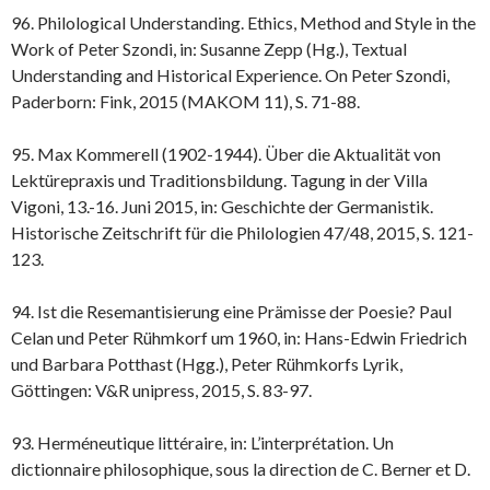
96. Philological Understanding. Ethics, Method and Style in the
Work of Peter Szondi, in: Susanne Zepp (Hg.), Textual
Understanding and Historical Experience. On Peter Szondi,
Paderborn: Fink, 2015 (MAKOM 11), S. 71-88.
95. Max Kommerell (1902-1944). Über die Aktualität von
Lektürepraxis und Traditionsbildung. Tagung in der Villa
Vigoni, 13.-16. Juni 2015, in: Geschichte der Germanistik.
Historische Zeitschrift für die Philologien 47/48, 2015, S. 121-
123.
94. Ist die Resemantisierung eine Prämisse der Poesie? Paul
Celan und Peter Rühmkorf um 1960, in: Hans-Edwin Friedrich
und Barbara Potthast (Hgg.), Peter Rühmkorfs Lyrik,
Göttingen: V&R unipress, 2015, S. 83-97.
93. Herméneutique littéraire, in: L’interprétation. Un
dictionnaire philosophique, sous la direction de C. Berner et D.