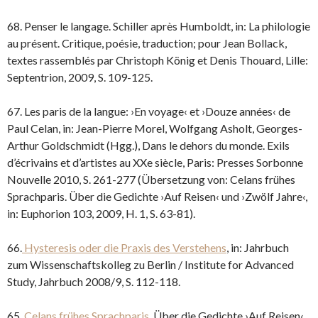
68. Penser le langage. Schiller après Humboldt, in: La philologie
au présent. Critique, poésie, traduction; pour Jean Bollack,
textes rassemblés par Christoph König et Denis Thouard, Lille:
Septentrion, 2009, S. 109-125.
67. Les paris de la langue: ›En voyage‹ et ›Douze années‹ de
Paul Celan, in: Jean-Pierre Morel, Wolfgang Asholt, Georges-
Arthur Goldschmidt (Hgg.), Dans le dehors du monde. Exils
d’écrivains et d’artistes au XXe siècle, Paris: Presses Sorbonne
Nouvelle 2010, S. 261-277 (Übersetzung von: Celans frühes
Sprachparis. Über die Gedichte ›Auf Reisen‹ und ›Zwölf Jahre‹,
in: Euphorion 103, 2009, H. 1, S. 63-81).
66.
Hysteresis oder die Praxis des Verstehens
, in: Jahrbuch
zum Wissenschaftskolleg zu Berlin / Institute for Advanced
Study, Jahrbuch 2008/9, S. 112-118.
65.
Celans frühes Sprachparis
. Über die Gedichte ›Auf Reisen‹