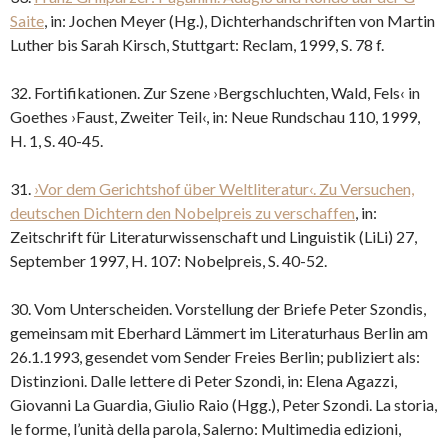
Saite
, in: Jochen Meyer (Hg.), Dichterhandschriften von Martin
Luther bis Sarah Kirsch, Stuttgart: Reclam, 1999, S. 78 f.
32. Fortifikationen. Zur Szene ›Bergschluchten, Wald, Fels‹ in
Goethes ›Faust, Zweiter Teil‹, in: Neue Rundschau 110, 1999,
H. 1, S. 40-45.
31.
›Vor dem Gerichtshof über Weltliteratur‹. Zu Versuchen,
deutschen Dichtern den Nobelpreis zu verschaffen
, in:
Zeitschrift für Literaturwissenschaft und Linguistik (LiLi) 27,
September 1997, H. 107: Nobelpreis, S. 40-52.
30. Vom Unterscheiden. Vorstellung der Briefe Peter Szondis,
gemeinsam mit Eberhard Lämmert im Literaturhaus Berlin am
26.1.1993, gesendet vom Sender Freies Berlin; publiziert als:
Distinzioni. Dalle lettere di Peter Szondi, in: Elena Agazzi,
Giovanni La Guardia, Giulio Raio (Hgg.), Peter Szondi. La storia,
le forme, l’unità della parola, Salerno: Multimedia edizioni,