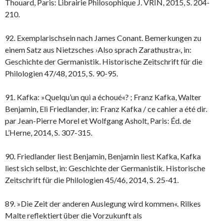
Thouard, Paris: Librairie Philosophique J. VRIN, 2015, S. 204-
210.
92. Exemplarischsein nach James Conant. Bemerkungen zu
einem Satz aus Nietzsches ›Also sprach Zarathustra‹, in:
Geschichte der Germanistik. Historische Zeitschrift für die
Philologien 47/48, 2015, S. 90-95.
91. Kafka: »Quelqu’un qui a échoué«? ; Franz Kafka, Walter
Benjamin, Eli Friedlander, in: Franz Kafka / ce cahier a été dir.
par Jean-Pierre Morel et Wolfgang Asholt, Paris: Éd. de
L’Herne, 2014, S. 307-315.
90. Friedlander liest Benjamin, Benjamin liest Kafka, Kafka
liest sich selbst, in: Geschichte der Germanistik. Historische
Zeitschrift für die Philologien 45/46, 2014, S. 25-41.
89. »Die Zeit der anderen Auslegung wird kommen«. Rilkes
Malte reflektiert über die Vorzukunft als