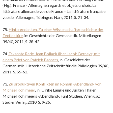
(Hg.), France – Allemagne, regards et objets croisés. La
littérature allemande vue de France – La littérature française
vue de l’Allemagne, Tübingen: Narr, 2011, S. 21-34.
75.
Hintergedanken. Zu einer Wissenschaftsgeschichte der
Textlektüre
, in: Geschichte der Germanistik. Mitteilungen
39/40, 2011, S. 38-42.
74.
Erkannte Rede. Jean Bollack über Jacob Bernays; mit
einem Brief von Patrick Bahners
, in: Geschichte der
Germanistik. Historische Zeitschrift für die Philologien 39/40,
2011, S. 55-62.
73.
Zu produktiven Konflikten im Roman ›Abendland‹ von
Michael Köhlmeier
, in: Ulrike Längle und Jürgen Thaler,
Michael Köhlmeiers ›Abendland‹. Fünf Studien, Wien u.a.:
StudienVerlag 2010, S. 9-26.