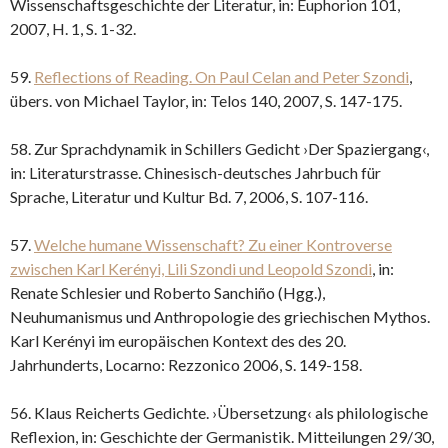
Wissenschaftsgeschichte der Literatur, in: Euphorion 101,
2007, H. 1, S. 1-32.
59.
Reflections of Reading. On Paul Celan and Peter Szondi
,
übers. von Michael Taylor, in: Telos 140, 2007, S. 147-175.
58. Zur Sprachdynamik in Schillers Gedicht ›Der Spaziergang‹,
in: Literaturstrasse. Chinesisch-deutsches Jahrbuch für
Sprache, Literatur und Kultur Bd. 7, 2006, S. 107-116.
57.
Welche humane Wissenschaft? Zu einer Kontroverse
zwischen Karl Kerényi, Lili Szondi und Leopold Szondi
, in:
Renate Schlesier und Roberto Sanchiño (Hgg.),
Neuhumanismus und Anthropologie des griechischen Mythos.
Karl Kerényi im europäischen Kontext des des 20.
Jahrhunderts, Locarno: Rezzonico 2006, S. 149-158.
56. Klaus Reicherts Gedichte. ›Übersetzung‹ als philologische
Reflexion, in: Geschichte der Germanistik. Mitteilungen 29/30,