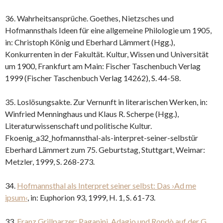
36. Wahrheitsansprüche. Goethes, Nietzsches und
Hofmannsthals Ideen für eine allgemeine Philologie um 1905,
in: Christoph König und Eberhard Lämmert (Hgg.),
Konkurrenten in der Fakultät. Kultur, Wissen und Universität
um 1900, Frankfurt am Main: Fischer Taschenbuch Verlag
1999 (Fischer Taschenbuch Verlag 14262), S. 44-58.
35. Loslösungsakte. Zur Vernunft in literarischen Werken, in:
Winfried Menninghaus und Klaus R. Scherpe (Hgg.),
Literaturwissenschaft und politische Kultur.
Fkoenig_a32_hofmannsthal-als-interpret-seiner-selbstür
Eberhard Lämmert zum 75. Geburtstag, Stuttgart, Weimar:
Metzler, 1999, S. 268-273.
34.
Hofmannsthal als Interpret seiner selbst: Das ›Ad me
ipsum‹
, in: Euphorion 93, 1999, H. 1, S. 61-73.
33.
Franz Grillparzer: Paganini. Adagio und Rondò auf der G