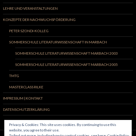
LEHRE UND VERANSTALTUNGEN
KONZEPTE DER NACHWUCHSFÖRDERUNG
PETER SZONDI-KOLLEG
SOMMERSCHULE LITERATURWISSENSCHAFT IN MARBACH
SOMMERSCHULE LITERATURWISSENSCHAFT MARBACH 2003
SOMMERSCHULE LITERATURWISSENSCHAFT MARBACH 2005
TMTG
MASTERCLASS RILKE
IMPRESSUM | KONTAKT
DATENSCHUTZERKLÄRUNG
Privacy & Cookies: This site uses cookies. By continuing to use this
website, you agree to their use.
To find out more, including how to control cookies, see here:
Cookie Policy