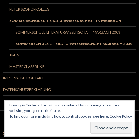
PETER SZONDI-KOLLEG
SOMMERSCHULE LITERATURWISSENSCHAFT IN MARBACH
SOMMERSCHULE LITERATURWISSENSCHAFT MARBACH 2003
SOMMERSCHULE LITERATURWISSENSCHAFT MARBACH 2005
TMTG
MASTERCLASS RILKE
IMPRESSUM | KONTAKT
DATENSCHUTZERKLÄRUNG
Privacy & Cookies: This site uses cookies. By continuing to use this
website, you agree to their use.
To find out more, including how to control cookies, see here:
Cookie Policy
Stolz präsentiert von WordPress