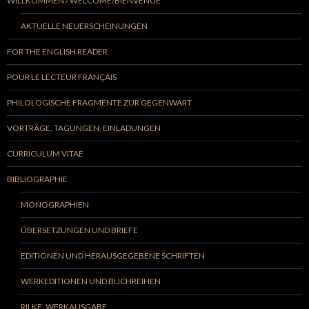
WILLKOMMEN / WELCOME/BIENVENUE
AKTUELLE NEUERSCHEINUNGEN
FOR THE ENGLISH READER
POUR LE LECTEUR FRANÇAIS
PHILOLOGISCHE FRAGMENTE ZUR GEGENWART
VORTRÄGE, TAGUNGEN, EINLADUNGEN
CURRICULUM VITAE
BIBLIOGRAPHIE
MONOGRAPHIEN
ÜBERSETZUNGEN UND BRIEFE
EDITIONEN UND HERAUSGEGEBENE SCHRIFTEN
WERKEDITIONEN UND BUCHREIHEN
RILKE: WERKAUSGABE