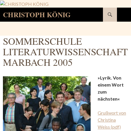
Suchen
CHRISTOPH KÖNIG
SPRINGE
ZUM
INHALT
SOMMERSCHULE
LITERATURWISSENSCHAFT
MARBACH 2005
»Lyrik. Von
einem Wort
zum
nächsten«
Grußwort von
Christina
Weiss (pdf)