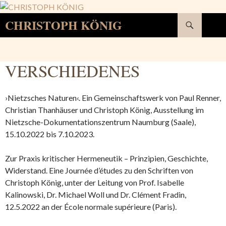
Suchen
CHRISTOPH KÖNIG
SPRINGE
ZUM
INHALT
VERSCHIEDENES
›Nietzsches Naturen‹. Ein Gemeinschaftswerk von Paul Renner,
Christian Thanhäuser und Christoph König, Ausstellung im
Nietzsche-Dokumentationszentrum Naumburg (Saale),
15.10.2022 bis 7.10.2023.
Zur Praxis kritischer Hermeneutik – Prinzipien, Geschichte,
Widerstand. Eine Journée d’études zu den Schriften von
Christoph König, unter der Leitung von Prof. Isabelle
Kalinowski, Dr. Michael Woll und Dr. Clément Fradin,
12.5.2022 an der École normale supérieure (Paris).