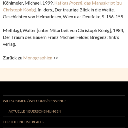
Köhlmeier, Michael, 1999,
Kafkas
Prozeß
, das Manuskript [zu
Christoph König
], in: ders., Der traurige Blick in die Weite.
Geschichten von Heimatlosen, Wien u.a.: Deuticke, S. 156-159.
Methlagl, Walter [unter Mitarbeit von Christoph König], 1984,
Der Traum des Bauern Franz Michael Felder, Bregenz: fink’s
verlag.
Zurück zu
Monographien
>>
WILLKOMMEN / WELCOME/BIENVENUE
AKTUELLE NEUERSCHEINUNGEN
FOR THE ENGLISH READER