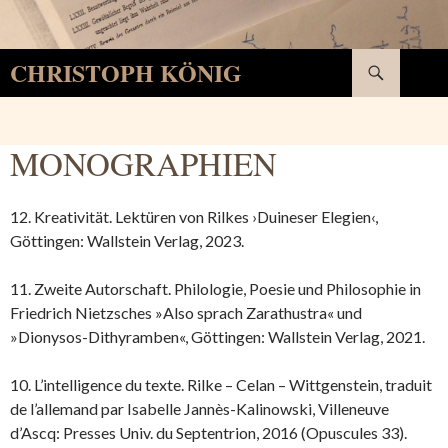
Suchen
CHRISTOPH KÖNIG
SPRINGE
ZUM
INHALT
MONOGRAPHIEN
12. Kreativität. Lektüren von Rilkes ›Duineser Elegien‹,
Göttingen: Wallstein Verlag, 2023.
11. Zweite Autorschaft. Philologie, Poesie und Philosophie in
Friedrich Nietzsches »Also sprach Zarathustra« und
»Dionysos-Dithyramben«, Göttingen: Wallstein Verlag, 2021.
10. L’intelligence du texte. Rilke – Celan – Wittgenstein, traduit
de l’allemand par Isabelle Jannès-Kalinowski, Villeneuve
d’Ascq: Presses Univ. du Septentrion, 2016 (Opuscules 33).