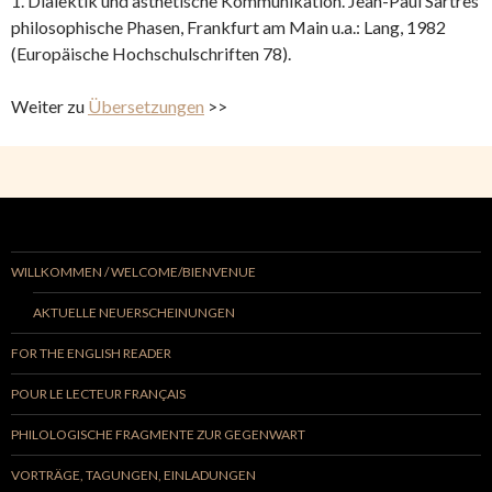
1. Dialektik und ästhetische Kommunikation. Jean-Paul Sartres
philosophische Phasen, Frankfurt am Main u.a.: Lang, 1982
(Europäische Hochschulschriften 78).
Weiter zu
Übersetzungen
>>
WILLKOMMEN / WELCOME/BIENVENUE
AKTUELLE NEUERSCHEINUNGEN
FOR THE ENGLISH READER
POUR LE LECTEUR FRANÇAIS
PHILOLOGISCHE FRAGMENTE ZUR GEGENWART
VORTRÄGE, TAGUNGEN, EINLADUNGEN