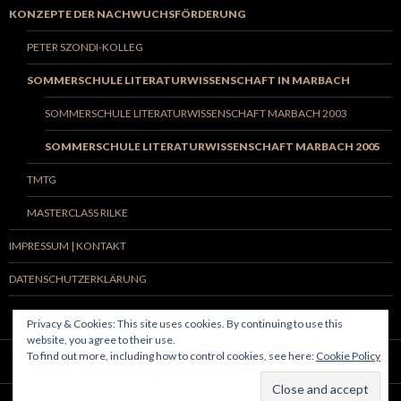
KONZEPTE DER NACHWUCHSFÖRDERUNG
PETER SZONDI-KOLLEG
SOMMERSCHULE LITERATURWISSENSCHAFT IN MARBACH
SOMMERSCHULE LITERATURWISSENSCHAFT MARBACH 2003
SOMMERSCHULE LITERATURWISSENSCHAFT MARBACH 2005
TMTG
MASTERCLASS RILKE
IMPRESSUM | KONTAKT
DATENSCHUTZERKLÄRUNG
Privacy & Cookies: This site uses cookies. By continuing to use this
website, you agree to their use.
To find out more, including how to control cookies, see here:
Cookie Policy