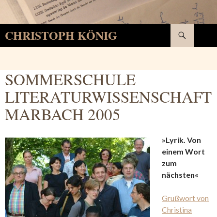
Suchen
CHRISTOPH KÖNIG
SPRINGE
ZUM
INHALT
SOMMERSCHULE
LITERATURWISSENSCHAFT
MARBACH 2005
»Lyrik. Von
einem Wort
zum
nächsten«
Grußwort von
Christina