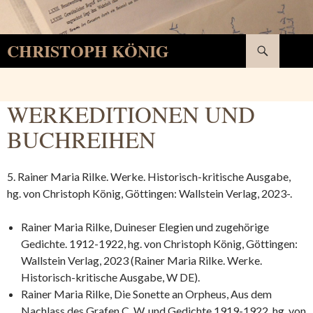
Suchen
CHRISTOPH KÖNIG
SPRINGE
ZUM
INHALT
WERKEDITIONEN UND
BUCHREIHEN
5. Rainer Maria Rilke. Werke. Historisch-kritische Ausgabe,
hg. von Christoph König, Göttingen: Wallstein Verlag, 2023-.
Rainer Maria Rilke, Duineser Elegien und zugehörige
Gedichte. 1912-1922, hg. von Christoph König, Göttingen:
Wallstein Verlag, 2023 (Rainer Maria Rilke. Werke.
Historisch-kritische Ausgabe, W DE).
Rainer Maria Rilke, Die Sonette an Orpheus, Aus dem
Nachlass des Grafen C. W. und Gedichte 1919-1922, hg. von