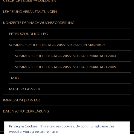
GESCHICHTE DER PHILOLOGIEN
LEHRE UND VERANSTALTUNGEN
KONZEPTE DER NACHWUCHSFÖRDERUNG
PETER SZONDI-KOLLEG
SOMMERSCHULE LITERATURWISSENSCHAFT IN MARBACH
SOMMERSCHULE LITERATURWISSENSCHAFT MARBACH 2003
SOMMERSCHULE LITERATURWISSENSCHAFT MARBACH 2005
TMTG
MASTERCLASS RILKE
IMPRESSUM | KONTAKT
DATENSCHUTZERKLÄRUNG
Privacy & Cookies: This site uses cookies. By continuing to use this
website, you agree to their use.