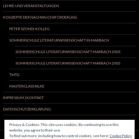
LEHRE UND VERANSTALTUNGEN
KONZEPTE DER NACHWUCHSFÖRDERUNG
PETER SZONDI-KOLLEG
SOMMERSCHULE LITERATURWISSENSCHAFT IN MARBACH
SOMMERSCHULE LITERATURWISSENSCHAFT MARBACH 2003
SOMMERSCHULE LITERATURWISSENSCHAFT MARBACH 2005
TMTG
MASTERCLASS RILKE
IMPRESSUM | KONTAKT
DATENSCHUTZERKLÄRUNG
Privacy & Cookies: This site uses cookies. By continuing to use this
website, you agree to their use.
To find out more, including how to control cookies, see here:
Cookie Policy