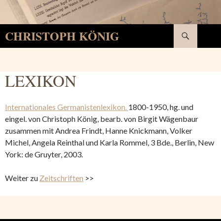
Suchen
CHRISTOPH KÖNIG
SPRINGE
ZUM
INHALT
LEXIKON
Internationales Germanistenlexikon.
1800-1950, hg. und
eingel. von Christoph König, bearb. von Birgit Wägenbaur
zusammen mit Andrea Frindt, Hanne Knickmann, Volker
Michel, Angela Reinthal und Karla Rommel, 3 Bde., Berlin, New
York: de Gruyter, 2003.
Weiter zu
Zeitschriften
>>