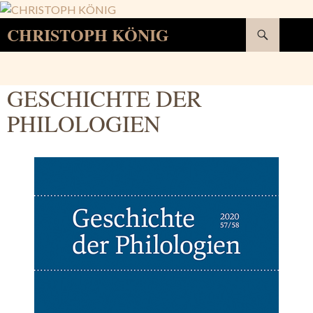
Suchen
CHRISTOPH KÖNIG
SPRINGE
ZUM
INHALT
GESCHICHTE DER
PHILOLOGIEN