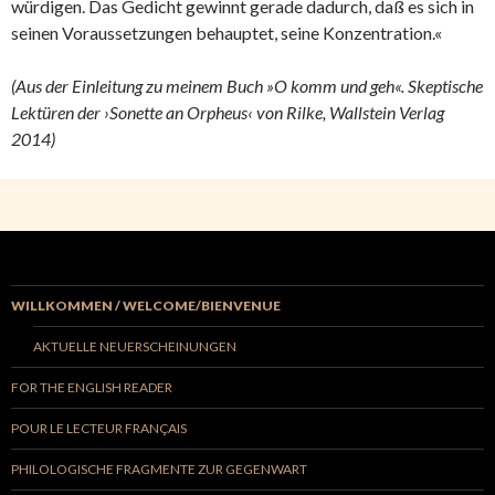
würdigen. Das Gedicht gewinnt gerade dadurch, daß es sich in
seinen Voraussetzungen behauptet, seine Konzentration.«
(Aus der Einleitung zu meinem Buch »O komm und geh«. Skeptische
Lektüren der ›Sonette an Orpheus‹ von Rilke, Wallstein Verlag
2014)
WILLKOMMEN / WELCOME/BIENVENUE
AKTUELLE NEUERSCHEINUNGEN
FOR THE ENGLISH READER
POUR LE LECTEUR FRANÇAIS
PHILOLOGISCHE FRAGMENTE ZUR GEGENWART