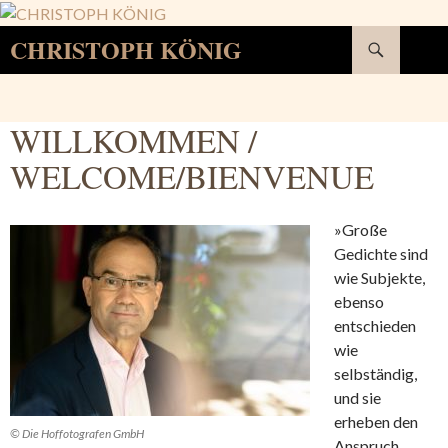
Suchen
CHRISTOPH KÖNIG
SPRINGE
ZUM
INHALT
WILLKOMMEN /
WELCOME/BIENVENUE
»Große
Gedichte sind
wie Subjekte,
ebenso
entschieden
wie
selbständig,
und sie
erheben den
© Die Hoffotografen GmbH
Anspruch,