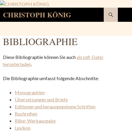
Suchen
CHRISTOPH KÖNIG
SPRINGE
ZUM
INHALT
BIBLIOGRAPHIE
Diese Bibliographie können Sie auch
als pdf-Datei
herunterladen
.
Die Bibliographie umfasst folgende Abschnitte:
Monographien
Übersetzungen und Briefe
Editionen und herausgegebene Schriften
Buchreihen
Rilke: Werkausgabe
Lexikon